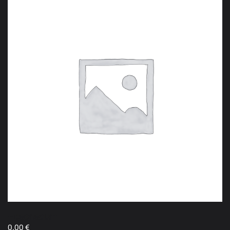
Hosensaum
0,00
€